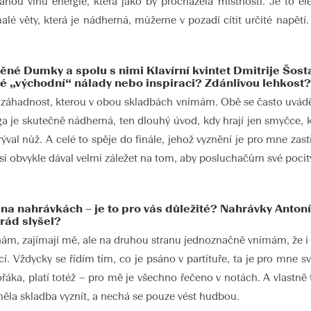
nou vlnu energie, která jako by procházela místností. Je to ele
lé věty, která je nádherná, můžeme v pozadí cítit určité napětí. J
něné Dumky a spolu s nimi Klavírní kvintet Dmitrije Šos
 „východní“ nálady nebo inspiraci? Zdánlivou lehkost?
 záhadnost, kterou v obou skladbách vnímám. Obě se často uvádějí
ga je skutečně nádherná, ten dlouhý úvod, kdy hrají jen smyčce, 
val nůž. A celé to spěje do finále, jehož vyznění je pro mne za
 si obvykle dával velmi záležet na tom, aby posluchačům své pocit
 na nahrávkách – je to pro vás důležité? Nahrávky Ant
rád slyšel?
ám, zajímají mě, ale na druhou stranu jednoznačně vnímám, že i k
cí. Vždycky se řídím tím, co je psáno v partituře, ta je pro mne s
řáka, platí totéž – pro mě je všechno řečeno v notách. A vlastně t
měla skladba vyznít, a nechá se pouze vést hudbou.