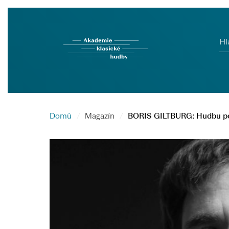
Hl
Domů
Magazín
BORIS GILTBURG: Hudbu potř