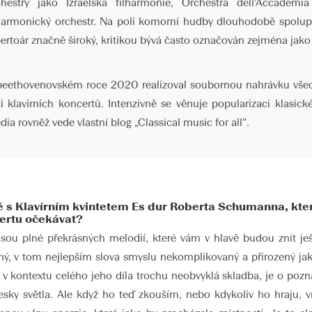
chestry jako Izraelská filharmonie, Orchestra dell'Accadem
lharmonický orchestr. Na poli komorní hudby dlouhodobě spolupr
pertoár značně široký, kritikou bývá často označován zejména jak
beethovenovském roce 2020 realizoval soubornou nahrávku všech 
ti klavírních koncertů. Intenzivně se věnuje popularizaci klasi
ia rovněž vede vlastní blog „Classical music for all“.
ečně s Klavírním kvintetem Es dur Roberta Schumanna, kt
ertu očekávat?
Jsou plné překrásných melodií, které vám v hlavě budou znít je
ý, v tom nejlepším slova smyslu nekomplikovaný a přirozený jako
e v kontextu celého jeho díla trochu neobvyklá skladba, je o po
sky světla. Ale když ho teď zkouším, nebo kdykoliv ho hraju, 