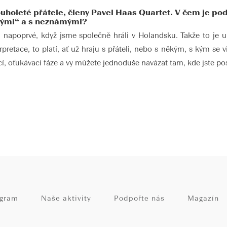
ouholeté přátele, členy Pavel Haas Quartet. V čem je po
ámými“ a s neznámými?
 napoprvé, když jsme společně hráli v Holandsku. Takže to je ur
pretace, to platí, ať už hraju s přáteli, nebo s někým, s kým se v
cí, oťukávací fáze a vy můžete jednoduše navázat tam, kde jste pos
ogram
Naše aktivity
Podpořte nás
Magazín