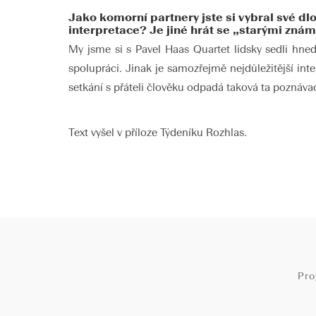
Jako komorní partnery jste si vybral své dl
interpretace? Je jiné hrát se „starými zn
My jsme si s Pavel Haas Quartet lidsky sedli hned
spolupráci. Jinak je samozřejmě nejdůležitější inter
setkání s přáteli člověku odpadá taková ta poznáva
Text vyšel v příloze Týdeníku Rozhlas.
Pr