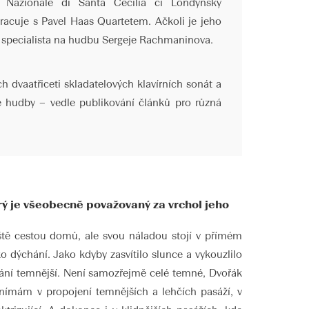
ia Nazionale di Santa Cecilia či Londýnský
acuje s Pavel Haas Quartetem. Ačkoli je jeho
o specialista na hudbu Sergeje Rachmaninova.
dvaatřiceti skladatelových klavírních sonát a
cké hudby – vedle publikování článků pro různá
erý je všeobecně považovaný za vrchol jeho
ště cestou domů, ale svou náladou stojí v přímém
 dýchání. Jako kdyby zasvítilo slunce a vykouzlilo
znání temnější. Není samozřejmě celé temné, Dvořák
vnímám v propojení temnějších a lehčích pasáží, v