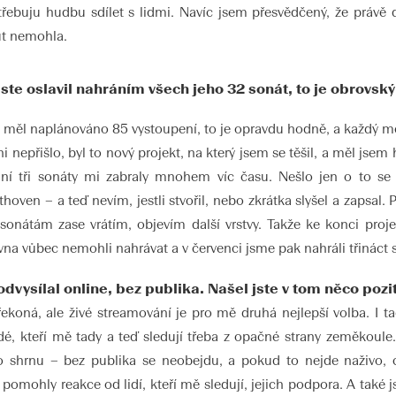
otřebuju hudbu sdílet s lidmi. Navíc jsem přesvědčený, že právě 
ut nemohla.
ste oslavil nahráním všech jeho 32 sonát, to je obrovs
sem měl naplánováno 85 vystoupení, to je opravdu hodně, a každý mě
i nepřišlo, byl to nový projekt, na který jsem se těšil, a měl js
ní tři sonáty mi zabraly mnohem víc času. Nešlo jen o to se 
hoven – a teď nevím, jestli stvořil, nebo zkrátka slyšel a zapsal.
sonátám zase vrátím, objevím další vrstvy. Takže ke konci proj
a vůbec nemohli nahrávat a v červenci jsme pak nahráli třináct so
dvysílal online, bez publika. Našel jste v tom něco pozi
ekoná, ale živé streamování je pro mě druhá nejlepší volba. I t
é, kteří mě tady a teď sledují třeba z opačné strany zeměkoule. 
to shrnu – bez publika se neobejdu, a pokud to nejde naživo,
omohly reakce od lidí, kteří mě sledují, jejich podpora. A také j