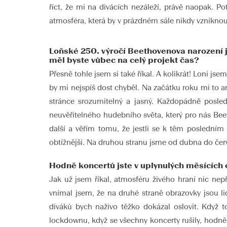
říct, že mi na divácích nezáleží, právě naopak. P
atmosféra, která by v prázdném sále nikdy vznikno
Loňské 250. výročí Beethovenova narození j
měl byste vůbec na celý projekt čas?
Přesně tohle jsem si také říkal. A kolikrát! Loni j
by mi nejspíš dost chyběl. Na začátku roku mi to an
stránce srozumitelný a jasný. Každopádně posled
neuvěřitelného hudebního světa, který pro nás Beet
další a věřím tomu, že jestli se k těm posledním 
obtížnější. Na druhou stranu jsme od dubna do červn
Hodně koncertů jste v uplynulých měsících o
Jak už jsem říkal, atmosféru živého hraní nic nepř
vnímal jsem, že na druhé straně obrazovky jsou lid
diváků bych naživo těžko dokázal oslovit. Když 
lockdownu, když se všechny koncerty rušily, hodně p