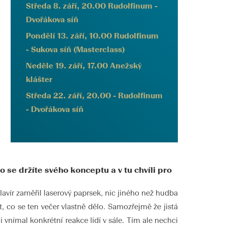
Středa 8. září, 20.00 Rudolfinum -
Dvořákova síň
Pondělí 13. září, 10.00 Rudolfinum
- Sukova síň (Masterclass)
Neděle 19. září, 17.00 Anežský
klášter
Středa 22. září, 20.00 - Rudolfinum
- Dvořákova síň
se držíte svého konceptu a v tu chvíli pro
lavír zaměřil laserový paprsek, nic jiného než hudba
, co se ten večer vlastně dělo. Samozřejmě že jistá
li vnímal konkrétní reakce lidí v sále. Tím ale nechci