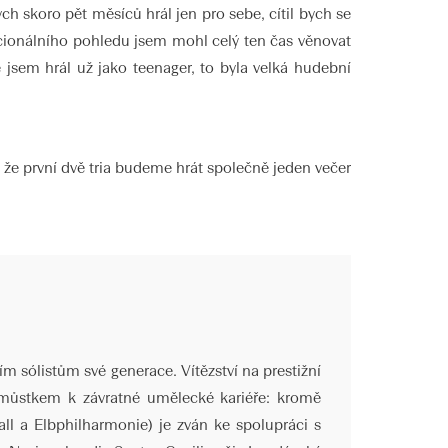
ych skoro pět měsíců hrál jen pro sebe, cítil bych se
acionálního pohledu jsem mohl celý ten čas věnovat
é jsem hrál už jako teenager, to byla velká hudební
, že první dvě tria budeme hrát společně jeden večer
ším sólistům své generace. Vítězství na prestižní
 můstkem k závratné umělecké kariéře: kromě
ll a Elbphilharmonie) je zván ke spolupráci s