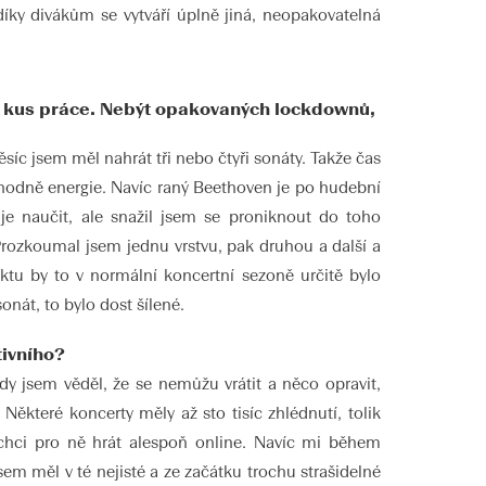
díky divákům se vytváří úplně jiná, neopakovatelná
ký kus práce. Nebýt opakovaných lockdownů,
síc jsem měl nahrát tři nebo čtyři sonáty. Takže čas
em hodně energie. Navíc raný Beethoven je po hudební
je naučit, ale snažil jsem se proniknout do toho
 Prozkoumal jsem jednu vrstvu, pak druhou a další a
ektu by to v normální koncertní sezoně určitě bylo
nát, to bylo dost šílené.
tivního?
ady jsem věděl, že se nemůžu vrátit a něco opravit,
Některé koncerty měly až sto tisíc zhlédnutí, tolik
 chci pro ně hrát alespoň online. Navíc mi během
sem měl v té nejisté a ze začátku trochu strašidelné