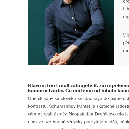
or
fi
re
V 
pě
méd
Klavírní trio f moll zahrajete 8. září spol
komorní tvorby. Co můžeme od tohoto konc
Obě skladby se člověku snadno vryjí do paměti. 
kontrastu. Schumannův kvintet je skutečně radostn
vám na tváři úsměv. Naopak třetí Dvořákovo trio j
nám ve své hudbě vždycky poskytuje naději, záble