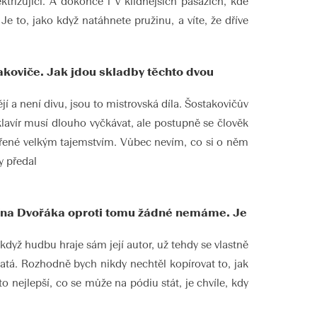
ktrizující. A dokonce i v klidnějších pasážích, kde
e to, jako když natáhnete pružinu, a víte, že dříve
takoviče. Jak jdou skladby těchto dvou
 a není divu, jsou to mistrovská díla. Šostakovičův
klavír musí dlouho vyčkávat, ale postupně se člověk
střené velkým tajemstvím. Vůbec nevím, co si o něm
y předal
onína Dvořáka oproti tomu žádné nemáme. Je
dyž hudbu hraje sám její autor, už tehdy se vlastně
vatá. Rozhodně bych nikdy nechtěl kopírovat to, jak
o nejlepší, co se může na pódiu stát, je chvíle, kdy