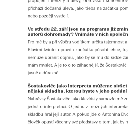
propojení intenzity a úlevy, obrovskou koncentrova
přichází dočasná úleva, jako třeba na začátku poma
nebo později vystřelí.
Ve středu 22. září jsou na programu již zmí
autorů dohromady? Vnímáte v nich společné
Pro mě byla při výběru vodítkem určitá tajemnost a
Klavírní kvintet opravdu zpočátku působí lehce, fu
nemůže ubránit dojmu, jako by se mu do srdce zarý
mám myslet. A je to o to záhadnější, že Šostakovič
jasně a důrazně.
Šostakoviče jako interpreta můžeme slyšet
nějaká skladba, kterou byste v jeho podání 
Nahrávky Šostakoviče jako klavíristy samozřejmě zn
jedná o interpretaci. O jednu z možných interpreta
skladbu hrál její autor. A pokud jde o Antonína Dvo
člověk opustí všechny své představy o tom, jak by 