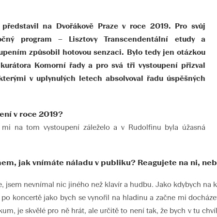
vé představil na Dvořákově Praze v roce 2019. Pro svůj
ročný program – Lisztovy Transcendentální etudy a
upením způsobil hotovou senzaci. Bylo tedy jen otázkou
i kurátora Komorní řady a pro svá tři vystoupení přizval
 kterými v uplynulých letech absolvoval řadu úspěšných
ení v roce 2019?
mi na tom vystoupení záleželo a v Rudolfinu byla úžasná
m, jak vnímáte náladu v publiku? Reagujete na ni, nebo 
e, jsem nevnímal nic jiného než klavír a hudbu. Jako kdybych na k
n po koncertě jako bych se vynořil na hladinu a začne mi docházet
um, je skvělé pro ně hrát, ale určitě to není tak, že bych v tu chví