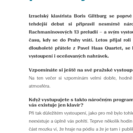
Izraelský klavírista Boris Giltburg se popr
tehdejší debut si připravil nesmírně ná
Rachmaninovových 13 preludií – a svým vysto
času, kdy se do Prahy vrátí. Letos přijal rol
dlouholeté přátele z Pavel Haas Quartet, se
vystoupení i oceňovaných nahrávek.
Vzpomínáte si ještě na své pražské vystoup
Na ten večer si vzpomínám velmi dobře, hodně 
atmosféra.
Když vystupujete s takto náročným programe
vás existuje jen klavír?
Při tak důležitém vystoupení, jako pro mě bylo tohl
neexistuje a úplně vás pohltí. Teprve několik hodi
část mozku ví, že hraje na pódiu a že je tam i publik