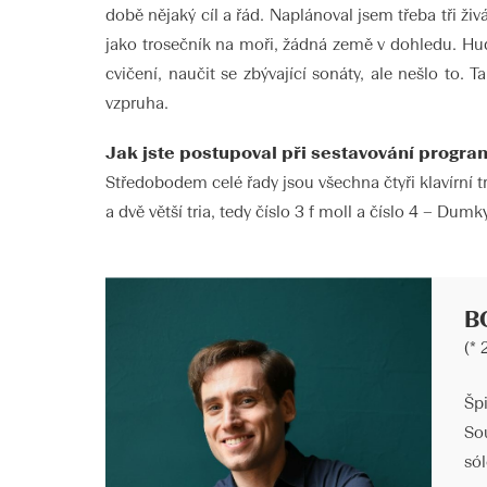
době nějaký cíl a řád. Naplánoval jsem třeba tři živ
jako trosečník na moři, žádná země v dohledu. Hud
cvičení, naučit se zbývající sonáty, ale nešlo to.
vzpruha.
Jak jste postupoval při sestavování progr
Středobodem celé řady jsou všechna čtyři klavírní t
a dvě větší tria, tedy číslo 3 f moll a číslo 4 – Du
B
(*
Špi
So
só