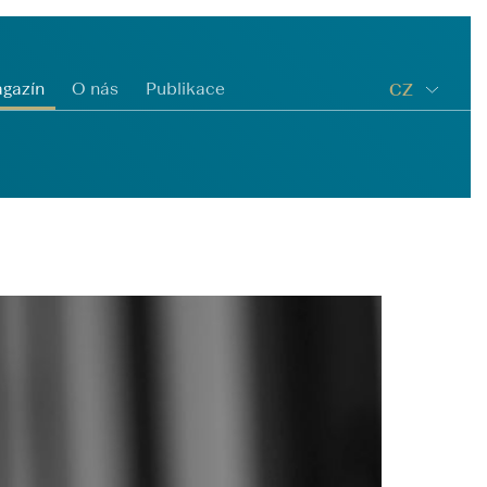
gazín
O nás
Publikace
CZ