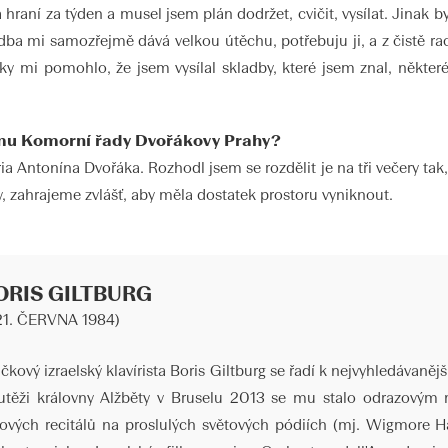
á hraní za týden a musel jsem plán dodržet, cvičit, vysílat. Jinak b
ba mi samozřejmě dává velkou útěchu, potřebuju ji, a z čistě r
 Taky mi pomohlo, že jsem vysílal skladby, které jsem znal, někter
amu Komorní řady Dvořákovy Prahy?
ria Antonína Dvořáka. Rozhodl jsem se rozdělit je na tři večery tak
mky, zahrajeme zvlášť, aby měla dostatek prostoru vyniknout.
ORIS GILTBURG
 21. ČERVNA 1984)
čkový izraelský klavírista Boris Giltburg se řadí k nejvyhledávaněj
utěži královny Alžběty v Bruselu 2013 se mu stalo odrazovým
lových recitálů na proslulých světových pódiích (mj. Wigmore Ha