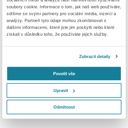
nejistotou podoby dílčího financování festivalů z veřejných
soubory cookie. Informace o tom, jak náš web používáte,
zdrojů.
sdílíme se svými partnery pro sociální média, inzerci a
analýzy. Partneři tyto údaje mohou zkombinovat s
„Vnímám to především jako závazek. Chceme posílit roli
dalšími informacemi, které jste jim poskytli nebo které
asociace jako skutečné opory pro celý festivalový ekosystém –
získali v důsledku toho, že používáte jejich služby.
od velkých mezinárodních akcí po regionální festivaly. Zároveň
je klíčové otevřít silnější a systematičtější dialog se státem a
samosprávami. Hudba má v Česku silnou tradici. Podíl na
Zobrazit detaily
tvorbě podmínek pro její silnou budoucnost je i naší
zodpovědností,“
uvedl Jan Simon.
Povolit vše
Asociace hudebních festivalů ČR dlouhodobě funguje jako
platforma pro spolupráci organizátorů festivalů a podporu
Upravit
rozvoje hudebního života napříč regiony.
Gratulujeme Janu Simonovi k jeho zvolení a přejeme mnoho
Odmítnout
energie a úspěchů v nové roli.
Více informací naleznete
zde
.