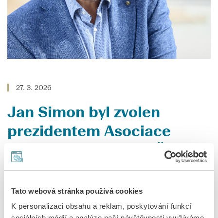
27. 3. 2026
Jan Simon byl zvolen
prezidentem Asociace
hudebních festivalů ČR
Umělecký ředitel Mezinárodního hudebního festivalu
Dvořákova Praha Jan Simon byl zvolen prezidentem
Tato webová stránka používá cookies
Asociace hudebních festivalů České republiky (AHF ČR). Do
K personalizaci obsahu a reklam, poskytování funkcí
funkce nastupuje v době, kdy se kulturní sektor potýká s
sociálních médií a analýze naší návštěvnosti využíváme