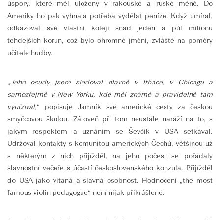
úspory, které měl uloženy v rakouské a ruské měně. Do
Ameriky ho pak vyhnala potřeba vydělat peníze. Když umíral,
odkazoval své vlastní koleji snad jeden a půl milionu
tehdejších korun, což bylo ohromné jmění, zvláště na poměry
učitele hudby.
„
Jeho osudy jsem sledoval hlavně v Ithace, v Chicagu a
samozřejmě v New Yorku, kde měl známé a pravidelně tam
vyučoval,
“ popisuje Jamník své americké cesty za českou
smyčcovou školou. Zároveň při tom neustále naráží na to, s
jakým respektem a uznáním se Ševčík v USA setkával.
Udržoval kontakty s komunitou amerických Čechů, většinou už
s některým z nich přijížděl, na jeho počest se pořádaly
slavnostní večeře s účastí československého konzula. Přijížděl
do USA jako vítaná a slavná osobnost. Hodnocení „the most
famous violin pedagogue“ není nijak přikrášlené.