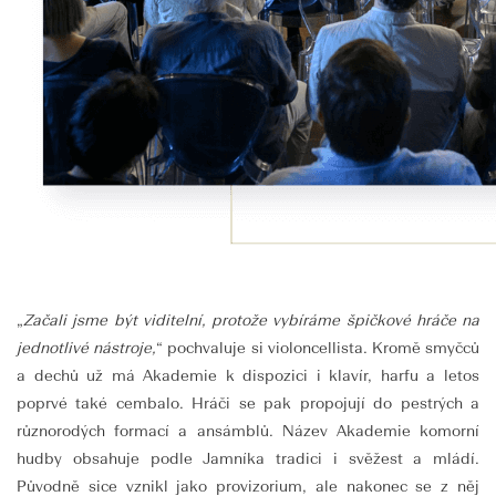
„
Začali jsme být viditelní, protože vybíráme špičkové hráče na
jednotlivé nástroje,
“ pochvaluje si violoncellista. Kromě smyčců
a dechů už má Akademie k dispozici i klavír, harfu a letos
poprvé také cembalo. Hráči se pak propojují do pestrých a
různorodých formací a ansámblů. Název Akademie komorní
hudby obsahuje podle Jamníka tradici i svěžest a mládí.
Původně sice vznikl jako provizorium, ale nakonec se z něj