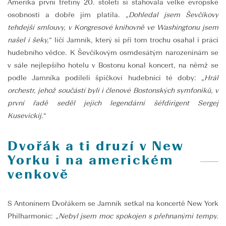
Amerika první třetiny 20. století si stahovala velké evropské
osobnosti a dobře jim platila. „
Dohledal jsem Ševčíkovy
tehdejší smlouvy, v Kongresové knihovně ve Washingtonu jsem
našel i šeky,
“ líčí Jamník, který si při tom trochu osahal i práci
hudebního vědce. K Ševčíkovým osmdesátým narozeninám se
v sále nejlepšího hotelu v Bostonu konal koncert, na němž se
podle Jamníka podíleli špičkoví hudebníci té doby: „
Hrál
orchestr, jehož součástí byli i členové Bostonských symfoniků, v
první řadě seděl jejich legendární šéfdirigent Sergej
Kusevickij.
“
Dvořák a ti druzí v New
Yorku i na americkém
venkově
S Antonínem Dvořákem se Jamník setkal na koncertě New York
Philharmonic: „
Nebyl jsem moc spokojen s přehnanými tempy.