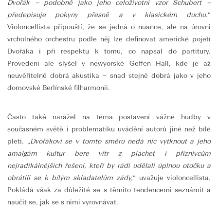
Dvořák – podobně jako jeho celoživotní vzor Schubert –
předepisuje pokyny přesně a v klasickém duchu.
“
Violoncellista připouští, že se jedná o nuance, ale na úrovni
vrcholného orchestru podle něj lze definovat americké pojetí
Dvořáka i při respektu k tomu, co napsal do partitury.
Provedení ale slyšel v newyorské Geffen Hall, kde je až
neuvěřitelně dobrá akustika – snad stejně dobrá jako v jeho
domovské Berlínské filharmonii.
Často také narážel na téma postavení vážné hudby v
současném světě i problematiku uvádění autorů jiné než bílé
pleti. „
Dvořákovi se v tomto směru nedá nic vytknout a jeho
amalgám kultur bere vítr z plachet i příznivcům
nejradikálnějších řešení, kteří by rádi udělali úplnou otočku a
obrátili se k bílým skladatelům zády,
“ uvažuje violoncellista.
Pokládá však za důležité se s těmito tendencemi seznámit a
naučit se, jak se s nimi vyrovnávat.