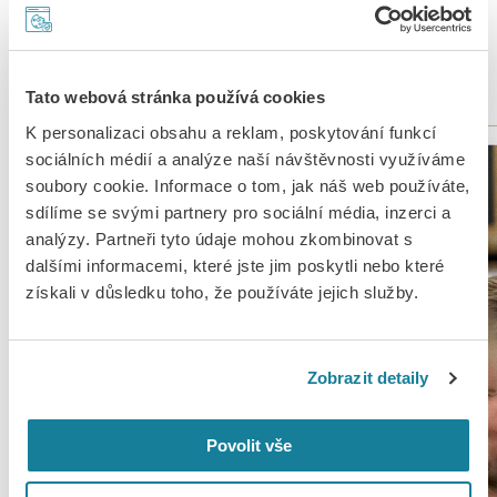
Jamníka osobně, ale chodili se ho na něj ptát i kolegové z
Berlínských filharmoniků. K svému překvapení pak zjistil, že
téma Ševčík není vůbec zpracované, i když staré knihy
reflektující dílčí části Ševčíkovy práce a života existují.
Tato webová stránka používá cookies
K personalizaci obsahu a reklam, poskytování funkcí
sociálních médií a analýze naší návštěvnosti využíváme
soubory cookie. Informace o tom, jak náš web používáte,
sdílíme se svými partnery pro sociální média, inzerci a
analýzy. Partneři tyto údaje mohou zkombinovat s
dalšími informacemi, které jste jim poskytli nebo které
získali v důsledku toho, že používáte jejich služby.
Zobrazit detaily
Povolit vše