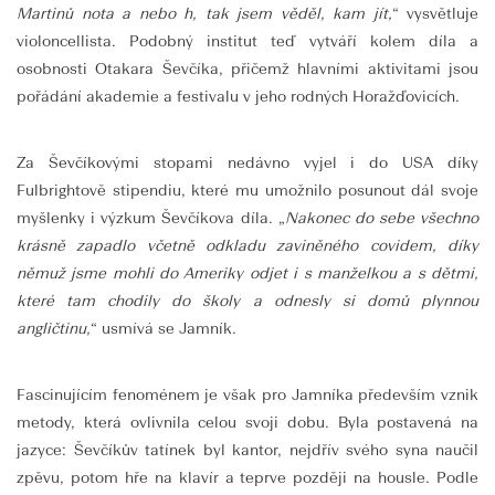
Martinů nota a nebo h, tak jsem věděl, kam jít,
“ vysvětluje
violoncellista. Podobný institut teď vytváří kolem díla a
osobnosti Otakara Ševčíka, přičemž hlavními aktivitami jsou
pořádání akademie a festivalu v jeho rodných Horažďovicích.
Za Ševčíkovými stopami nedávno vyjel i do USA díky
Fulbrightově stipendiu, které mu umožnilo posunout dál svoje
myšlenky i výzkum Ševčíkova díla. „
Nakonec do sebe všechno
krásně zapadlo včetně odkladu zaviněného covidem, díky
němuž jsme mohli do Ameriky odjet i s manželkou a s dětmi,
které tam chodily do školy a odnesly si domů plynnou
angličtinu,
“ usmívá se Jamník.
Fascinujícím fenoménem je však pro Jamníka především vznik
metody, která ovlivnila celou svoji dobu. Byla postavená na
jazyce: Ševčíkův tatínek byl kantor, nejdřív svého syna naučil
zpěvu, potom hře na klavír a teprve později na housle. Podle