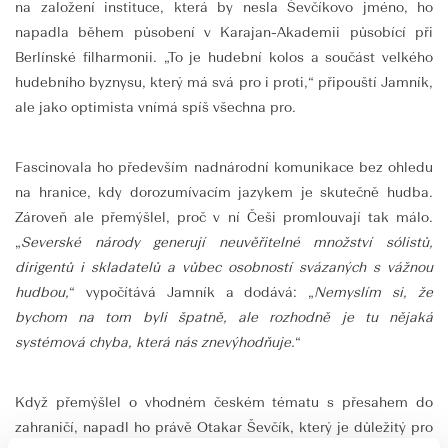
na založení instituce, která by nesla Ševčíkovo jméno, ho
napadla během působení v Karajan-Akademii působící při
Berlínské filharmonii. „To je hudební kolos a součást velkého
hudebního byznysu, který má svá pro i proti,“ připouští Jamník,
ale jako optimista vnímá spíš všechna pro.
Fascinovala ho především nadnárodní komunikace bez ohledu
na hranice, kdy dorozumívacím jazykem je skutečně hudba.
Zároveň ale přemýšlel, proč v ní Češi promlouvají tak málo.
„
Severské národy generují neuvěřitelné množství sólistů,
dirigentů i skladatelů a vůbec osobností svázaných s vážnou
hudbou,
“ vypočítává Jamník a dodává: „
Nemyslím si, že
bychom na tom byli špatně, ale rozhodně je tu nějaká
systémová chyba, která nás znevýhodňuje.
“
Když přemýšlel o vhodném českém tématu s přesahem do
zahraničí, napadl ho právě Otakar Ševčík, který je důležitý pro