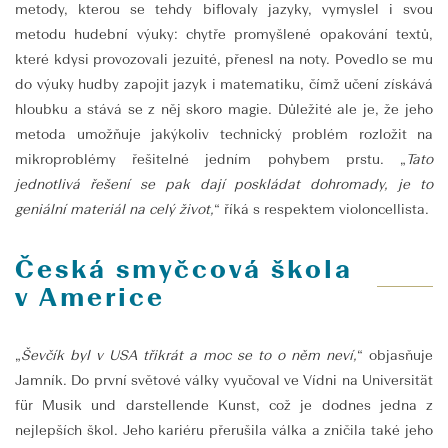
metody, kterou se tehdy biflovaly jazyky, vymyslel i svou
metodu hudební výuky: chytře promyšlené opakování textů,
které kdysi provozovali jezuité, přenesl na noty. Povedlo se mu
do výuky hudby zapojit jazyk i matematiku, čímž učení získává
hloubku a stává se z něj skoro magie. Důležité ale je, že jeho
metoda umožňuje jakýkoliv technický problém rozložit na
mikroproblémy řešitelné jedním pohybem prstu. „
Tato
jednotlivá řešení se pak dají poskládat dohromady, je to
geniální materiál na celý život,
“ říká s respektem violoncellista.
Česká smyčcová škola
v Americe
„
Ševčík byl v USA třikrát a moc se to o něm neví,
“ objasňuje
Jamník. Do první světové války vyučoval ve Vídni na Universität
für Musik und darstellende Kunst, což je dodnes jedna z
nejlepších škol. Jeho kariéru přerušila válka a zničila také jeho