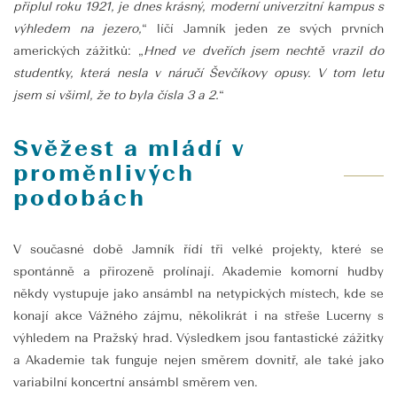
připlul roku 1921, je dnes krásný, moderní univerzitní kampus s
výhledem na jezero,
“ líčí Jamník jeden ze svých prvních
amerických zážitků: „
Hned ve dveřích jsem nechtě vrazil do
studentky, která nesla v náručí Ševčíkovy opusy. V tom letu
jsem si všiml, že to byla čísla 3 a 2.
“
Svěžest a mládí v
proměnlivých
podobách
V současné době Jamník řídí tři velké projekty, které se
spontánně a přirozeně prolínají. Akademie komorní hudby
někdy vystupuje jako ansámbl na netypických místech, kde se
konají akce Vážného zájmu, několikrát i na střeše Lucerny s
výhledem na Pražský hrad. Výsledkem jsou fantastické zážitky
a Akademie tak funguje nejen směrem dovnitř, ale také jako
variabilní koncertní ansámbl směrem ven.