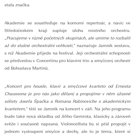
stala značka.
Akademie se soustřeďuje na komorní repertoár, a navíc ve
Středočeském kraji supluje úlohu místního orchestru.
„
Pracujeme v různě početných skupinách, ale umíme to rozbalit
až do slušné orchestrální velikosti,
“ naznačuje Jamník sestavu,
s níž Akademie přijede na festival. Její orchestrální schopnosti
se předvedou v Concertinu pro klavírní trio a smyčcový orchestr
od Bohuslava Martinů.
„
Koncert pro housle, klavír a smyčcové kvarteto od Ernesta
Chaussona je pro nás jako dělaný a propojíme v něm úžasné
sólisty Josefa Špačka a Romana Rabinoviche s akademickým
kvartetem,
“ těší se Jamník na koncert v září. Na jeho programu
bude také nová skladba od Jiřího Gemrota, klasicky a zároveň
svěže i současně napsaná. Violoncellista by si přál propojit v
jednom vystoupení smyčce a dechy, ale to je téma, které si