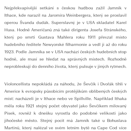
Nejpřekvapivější setkání s českou hudbou zažil Jamník v
Ithace, kde narazil na Jaromíra Weinbergera, který se proslavil
operou Švanda dudák. Superslavný je v USA skladatel Karel
Husa. Hodně Američanů zná také dirigenta Josefa Stránského,
který po smrti Gustava Mahlera roku 1911 převzal místo
hudebního ředitele Newyorské filharmonie a vedl ji až do roku
1923. Podle Jamníka se v USA nachází českých hudebních stop
hodně, ale musí se hledat na správných místech. Rozhodně
neprobleskují do denního života, který pulsuje v jiných rytmech.
Violoncellista nepokládá za náhodu, že Ševčík i Dvořák tíhli v
Americe k evropsky působícím protějškům oblíbených českých
míst: nacházeli je v Ithace nebo ve Spillville. Například Ithaka
měla roku 1921 stejný počet obyvatel jako Ševčíkem milovaný
Písek, rovněž k dnešku vyrostla do podobné velikosti jako
jihočeské město. Stejný pocit má Jamník také u Bohuslava
Martinů, který nalézal ve svém letním bytě na Cape Cod více