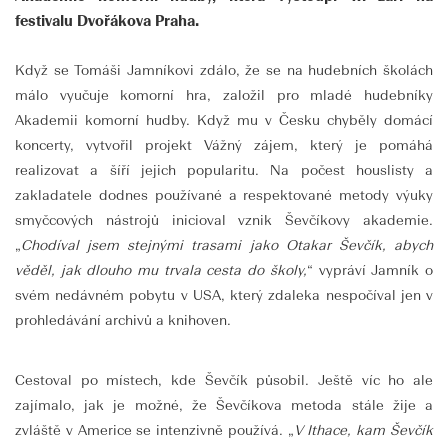
festivalu Dvořákova Praha.
Když se Tomáši Jamníkovi zdálo, že se na hudebních školách
málo vyučuje komorní hra, založil pro mladé hudebníky
Akademii komorní hudby. Když mu v Česku chyběly domácí
koncerty, vytvořil projekt Vážný zájem, který je pomáhá
realizovat a šíří jejich popularitu. Na počest houslisty a
zakladatele dodnes používané a respektované metody výuky
smyčcových nástrojů inicioval vznik Ševčíkovy akademie.
„
Chodíval jsem stejnými trasami jako Otakar Ševčík, abych
věděl, jak dlouho mu trvala cesta do školy,
“ vypráví Jamník o
svém nedávném pobytu v USA, který zdaleka nespočíval jen v
prohledávání archivů a knihoven.
Cestoval po místech, kde Ševčík působil. Ještě víc ho ale
zajímalo, jak je možné, že Ševčíkova metoda stále žije a
zvláště v Americe se intenzivně používá. „
V Ithace, kam Ševčík