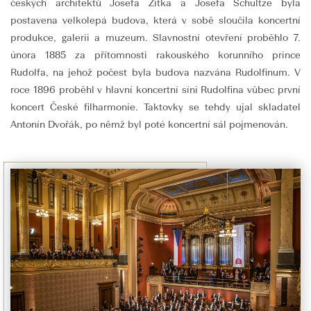
českých architektů Josefa Zítka a Josefa Schultze byla
postavena velkolepá budova, která v sobě sloučila koncertní
produkce, galerii a muzeum. Slavnostní otevření proběhlo 7.
února 1885 za přítomnosti rakouského korunního prince
Rudolfa, na jehož počest byla budova nazvána Rudolfinum. V
roce 1896 proběhl v hlavní koncertní síni Rudolfina vůbec první
koncert České filharmonie. Taktovky se tehdy ujal skladatel
Antonín Dvořák, po němž byl poté koncertní sál pojmenován.