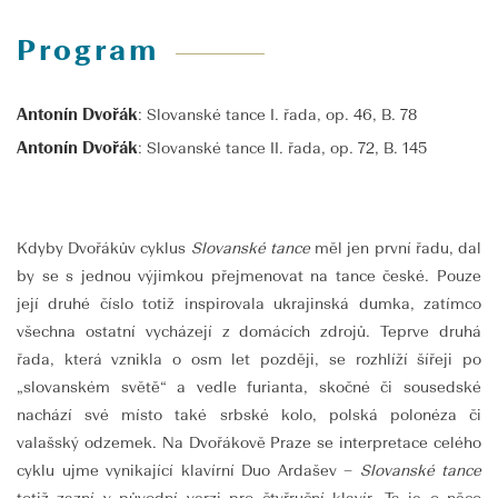
Program
Antonín Dvořák
: Slovanské tance I. řada, op. 46, B. 78
Antonín Dvořák
: Slovanské tance II. řada, op. 72, B. 145
Kdyby Dvořákův cyklus
Slovanské tance
měl jen první řadu, dal
by se s jednou výjimkou přejmenovat na tance české. Pouze
její druhé číslo totiž inspirovala ukrajinská dumka, zatímco
všechna ostatní vycházejí z domácích zdrojů. Teprve druhá
řada, která vznikla o osm let později, se rozhlíží šířeji po
„slovanském světě“ a vedle furianta, skočné či sousedské
nachází své místo také srbské kolo, polská polonéza či
valašský odzemek. Na Dvořákově Praze se interpretace celého
cyklu ujme vynikající klavírní Duo Ardašev –
Slovanské tance