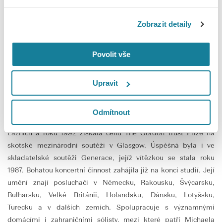
Zobrazit detaily
Renata Lichnovská
Povolit vše
Renata Lichnovská vystudovala brněnskou JAMU a svůj
Upravit
mimořádný talent pak dále rozvíjela na mezinárodních
interpretačních kurzech. Stala se vítězkou soutěží Virtuosi per
musica di pianoforte v Ústí nad Labem, Bedřicha Smetany v
Odmítnout
Hradci Králové, Chopinovy mezinárodní soutěže v Mariánských
Lázních a roku 1992 získala cenu The Gordon Trust Prize na
skotské mezinárodní soutěži v Glasgow. Úspěšná byla i ve
skladatelské soutěži Generace, jejíž vítězkou se stala roku
1987. Bohatou koncertní činnost zahájila již na konci studií. Její
umění znají posluchači v Německu, Rakousku, Švýcarsku,
Bulharsku, Velké Británii, Holandsku, Dánsku, Lotyšsku,
Turecku a v dalších zemích. Spolupracuje s významnými
domácími i zahraničními sólisty, mezi které patří Michaela