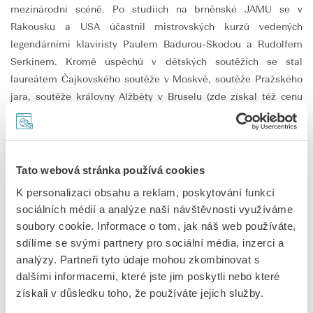
mezinárodní scéně. Po studiích na brněnské JAMU se v
Rakousku a USA účastnil mistrovských kurzů vedených
legendárními klavíristy Paulem Badurou-Skodou a Rudolfem
Serkinem. Kromě úspěchů v dětských soutěžích se stal
laureátem Čajkovského soutěže v Moskvě, soutěže Pražského
jara, soutěže královny Alžběty v Bruselu (zde získal též cenu
belgického rozhlasu a televize) a soutěže Marguerite Long-
Jacques Thibaud v Paříži. Roku 1990 obdržel první cenu v
soutěži Marie Callas v Aténách. Pořádá samostatné recitály,
věnuje se čtyřruční hře i na dva klavíry spolu s Renatou
Tato webová stránka používá cookies
Lichnovskou a spolupracuje s komorními soubory a špičkovými
K personalizaci obsahu a reklam, poskytování funkcí
orchestry, mezi něž patří Česká filharmonie, Pražská komorní
sociálních médií a analýze naší návštěvnosti využíváme
filharmonie, Královská liverpoolská filharmonie, BBC Symphony
soubory cookie. Informace o tom, jak náš web používáte,
Orchestra. Je zván na renomované hudební festivaly, jako je
sdílíme se svými partnery pro sociální média, inzerci a
Pražské jaro, Schleswig-Holstein, Jodoigne v Belgii či festivaly v
analýzy. Partneři tyto údaje mohou zkombinovat s
Hannoveru a Neapoli. Na svém kontě má řadu nahrávek
dalšími informacemi, které jste jim poskytli nebo které
skladeb Čajkovského, Liszta, Martinů, Prokofjeva,
získali v důsledku toho, že používáte jejich služby.
Musorgského ad.