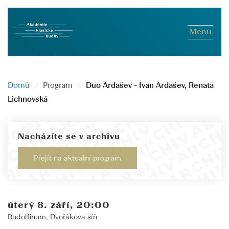
Menu
Domů
Program
Duo Ardašev - Ivan Ardašev, Renata
Lichnovská
Nacházíte se v archivu
Přejít na aktuální program
úterý 8. září, 20:00
Rudolfinum, Dvořákova síň