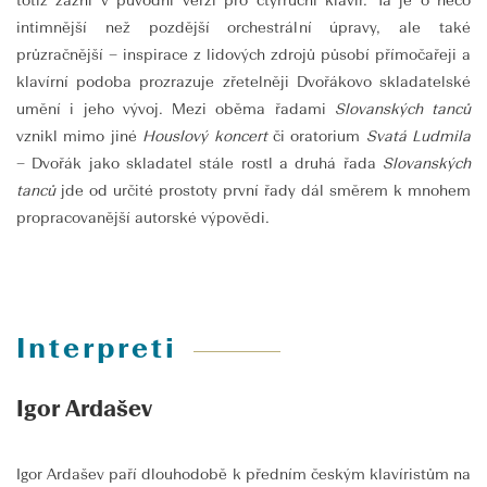
totiž zazní v původní verzi pro čtyřruční klavír. Ta je o něco
intimnější než pozdější orchestrální úpravy, ale také
průzračnější – inspirace z lidových zdrojů působí přímočařeji a
klavírní podoba prozrazuje zřetelněji Dvořákovo skladatelské
umění i jeho vývoj. Mezi oběma řadami
Slovanských tanců
vznikl mimo jiné
Houslový koncert
či oratorium
Svatá Ludmila
– Dvořák jako skladatel stále rostl a druhá řada
Slovanských
tanců
jde od určité prostoty první řady dál směrem k mnohem
propracovanější autorské výpovědi.
Interpreti
Igor Ardašev
Igor Ardašev paří dlouhodobě k předním českým klavíristům na