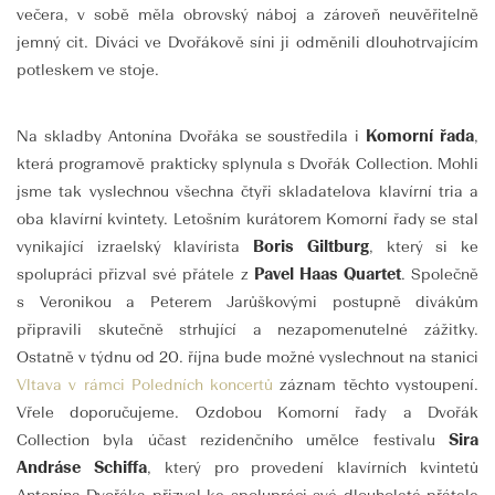
večera, v sobě měla obrovský náboj a zároveň neuvěřitelně
jemný cit. Diváci ve Dvořákově síni ji odměnili dlouhotrvajícím
potleskem ve stoje.
Na skladby Antonína Dvořáka se soustředila i
Komorní řada
,
která programově prakticky splynula s Dvořák Collection. Mohli
jsme tak vyslechnou všechna čtyři skladatelova klavírní tria a
oba klavírní kvintety. Letošním kurátorem Komorní řady se stal
vynikající izraelský klavírista
Boris Giltburg
, který si ke
spolupráci přizval své přátele z
Pavel Haas Quartet
. Společně
s Veronikou a Peterem Jarůškovými postupně divákům
připravili skutečně strhující a nezapomenutelné zážitky.
Ostatně v týdnu od 20. října bude možné vyslechnout na stanici
Vltava v rámci Poledních koncertů
záznam těchto vystoupení.
Vřele doporučujeme. Ozdobou Komorní řady a Dvořák
Collection byla účast rezidenčního umělce festivalu
Sira
Andráse Schiffa
, který pro provedení klavírních kvintetů