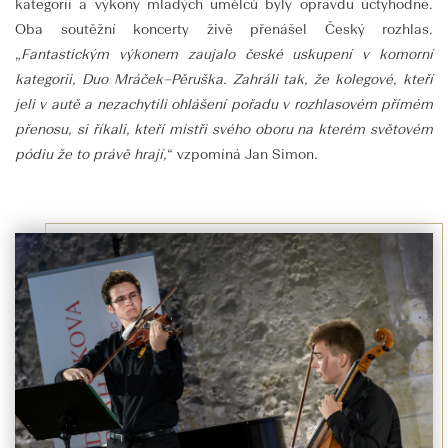
kategorii a výkony mladých umělců byly opravdu úctyhodné.
Oba soutěžní koncerty živě přenášel Český rozhlas.
„
Fantastickým výkonem zaujalo české uskupení v komorní
kategorii, Duo Mráček–Pěruška. Zahráli tak, že kolegové, kteří
jeli v autě a nezachytili ohlášení pořadu v rozhlasovém přímém
přenosu, si říkali, kteří mistři svého oboru na kterém světovém
pódiu že to právě hrají,
“ vzpomíná Jan Simon.