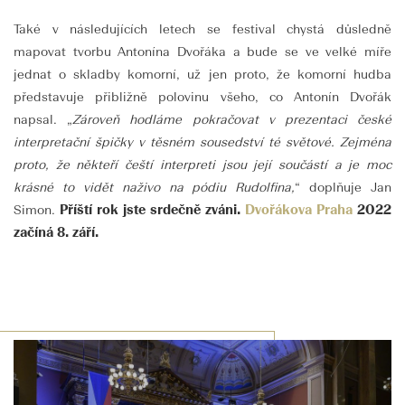
Také v následujících letech se festival chystá důsledně
mapovat tvorbu Antonína Dvořáka a bude se ve velké míře
jednat o skladby komorní, už jen proto, že komorní hudba
představuje přibližně polovinu všeho, co Antonín Dvořák
napsal. „
Zároveň hodláme pokračovat v prezentaci české
interpretační špičky v těsném sousedství té světové. Zejména
proto, že někteří čeští interpreti jsou její součástí a je moc
krásné to vidět naživo na pódiu Rudolfina,
“ doplňuje Jan
Simon.
Příští rok jste srdečně zváni.
Dvořákova Praha
2022
začíná 8. září.