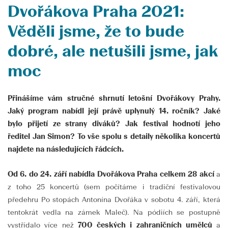
Dvořákova Praha 2021:
Věděli jsme, že to bude
dobré, ale netušili jsme, jak
moc
Přinášíme vám stručné shrnutí letošní Dvořákovy Prahy.
Jaký program nabídl její právě uplynulý 14. ročník? Jaké
bylo přijetí ze strany diváků? Jak festival hodnotí jeho
ředitel Jan Simon? To vše spolu s detaily několika koncertů
najdete na následujících řádcích.
Od 6. do 24. září nabídla Dvořákova Praha celkem 28 akcí
a
z toho 25 koncertů (sem počítáme i tradiční festivalovou
předehru Po stopách Antonína Dvořáka v sobotu 4. září, která
tentokrát vedla na zámek Maleč). Na pódiích se postupně
vystřídalo více než
700 českých i zahraničních umělců
a