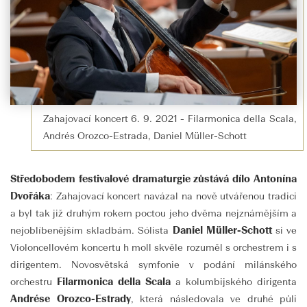
Zahajovací koncert 6. 9. 2021 - Filarmonica della Scala,
Andrés Orozco-Estrada, Daniel Müller-Schott
Středobodem festivalové dramaturgie zůstává dílo Antonína
Dvořáka
: Zahajovací koncert navázal na nově utvářenou tradici
a byl tak již druhým rokem poctou jeho dvěma nejznámějším a
nejoblíbenějším skladbám. Sólista
Daniel Müller-Schott
si ve
Violoncellovém koncertu h moll skvěle rozuměl s orchestrem i s
dirigentem. Novosvětská symfonie v podání milánského
orchestru
Filarmonica della Scala
a kolumbijského dirigenta
Andrése Orozco-Estrady
, která následovala ve druhé půli