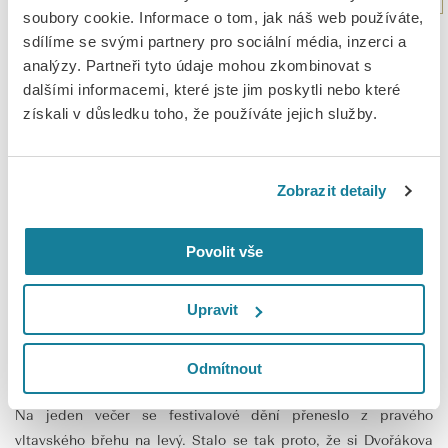
soubory cookie. Informace o tom, jak náš web používáte,
sdílíme se svými partnery pro sociální média, inzerci a
Polibek hudebního absolutna
. Tak nějak by se dal označit
analýzy. Partneři tyto údaje mohou zkombinovat s
první večer s
Vídeňskými filharmoniky
. Dvořákova síň se
dalšími informacemi, které jste jim poskytli nebo které
naplnila ohromujícím zvukem, který byl ale po celou dobu
získali v důsledku toho, že používáte jejich služby.
zároveň neuvěřitelně kultivovaný. Osobnost dirigenta
Herberta
Blomstedta
je ztělesněním obdivuhodné energie spolu s
celoživotní moudrostí a pokorou. Své myšlenky a hudební
Zobrazit detaily
obrazy dokáže na fantastický orchestr přenést prostřednictvím
sice úsporných, ale o to výmluvnějších gest a na všech členech
Povolit vše
orchestru je patrné, že právě tohoto dirigenta milují. I v pořadí
druhý koncert byl nezapomenutelný a přivedl posluchače k těm
nejhlubším prožitkům, které může hudba přinést. Ti pak
Upravit
odměnili hostující umělce neutuchajícím potleskem ve stoje.
Tak snad brzy na viděnou!
Odmítnout
Na jeden večer se festivalové dění přeneslo z pravého
vltavského břehu na levý. Stalo se tak proto, že si Dvořákova