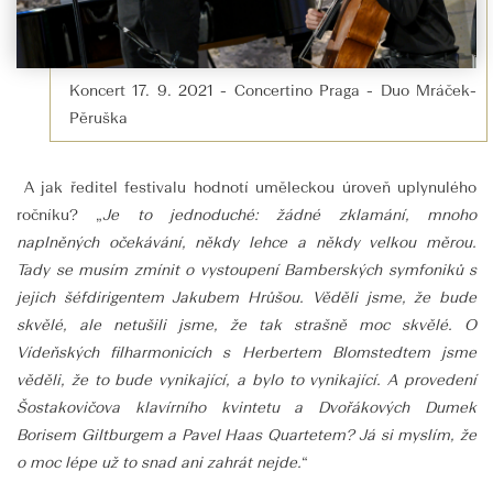
Koncert 17. 9. 2021 - Concertino Praga - Duo Mráček-
Pěruška
A jak ředitel festivalu hodnotí uměleckou úroveň uplynulého
ročníku? „
Je to jednoduché: žádné zklamání, mnoho
naplněných očekávání, někdy lehce a někdy velkou měrou.
Tady se musím zmínit o vystoupení Bamberských symfoniků s
jejich šéfdirigentem Jakubem Hrůšou. Věděli jsme, že bude
skvělé, ale netušili jsme, že tak strašně moc skvělé. O
Vídeňských filharmonicích s Herbertem Blomstedtem jsme
věděli, že to bude vynikající, a bylo to vynikající. A provedení
Šostakovičova klavírního kvintetu a Dvořákových Dumek
Borisem Giltburgem a Pavel Haas Quartetem? Já si myslím, že
o moc lépe už to snad ani zahrát nejde.
“