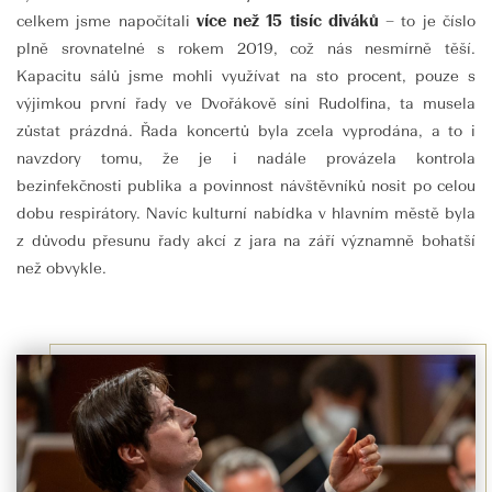
celkem jsme napočítali
více než 15 tisíc diváků
– to je číslo
plně srovnatelné s rokem 2019, což nás nesmírně těší.
Kapacitu sálů jsme mohli využívat na sto procent, pouze s
výjimkou první řady ve Dvořákově síni Rudolfina, ta musela
zůstat prázdná. Řada koncertů byla zcela vyprodána, a to i
navzdory tomu, že je i nadále provázela kontrola
bezinfekčnosti publika a povinnost návštěvníků nosit po celou
dobu respirátory. Navíc kulturní nabídka v hlavním městě byla
z důvodu přesunu řady akcí z jara na září významně bohatší
než obvykle.