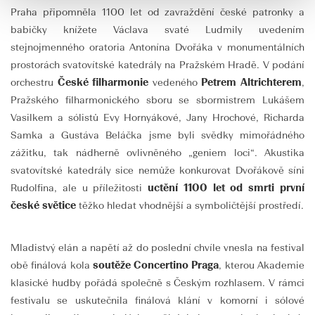
Praha připomněla 1100 let od zavraždění české patronky a
babičky knížete Václava svaté Ludmily uvedením
stejnojmenného oratoria Antonína Dvořáka v monumentálních
prostorách svatovítské katedrály na Pražském Hradě. V podání
orchestru
České filharmonie
vedeného
Petrem Altrichterem
,
Pražského filharmonického sboru se sbormistrem Lukášem
Vasilkem a sólistů Evy Hornyákové, Jany Hrochové, Richarda
Samka a Gustáva Beláčka jsme byli svědky mimořádného
zážitku, tak nádherně ovlivněného „geniem loci“. Akustika
svatovítské katedrály sice nemůže konkurovat Dvořákově síni
Rudolfina, ale u příležitosti
uctění 1100 let od smrti první
české světice
těžko hledat vhodnější a symboličtější prostředí.
Mladistvý elán a napětí až do poslední chvíle vnesla na festival
obě finálová kola
soutěže Concertino Praga
, kterou Akademie
klasické hudby pořádá společně s Českým rozhlasem. V rámci
festivalu se uskutečnila finálová klání v komorní i sólové