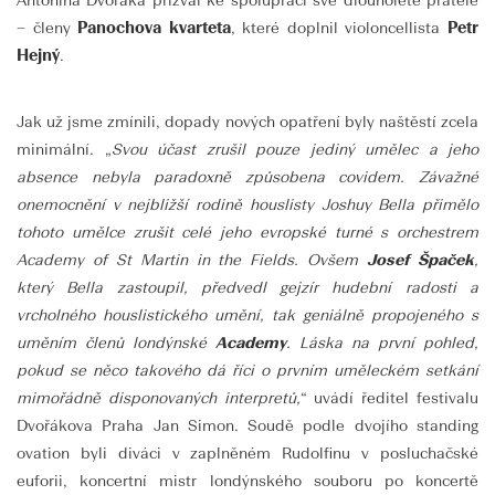
Antonína Dvořáka přizval ke spolupráci své dlouholeté přátele
– členy
Panochova kvarteta
, které doplnil violoncellista
Petr
Hejný
.
Jak už jsme zmínili, dopady nových opatření byly naštěstí zcela
minimální. „
Svou účast zrušil pouze jediný umělec a jeho
absence nebyla paradoxně způsobena covidem. Závažné
onemocnění v nejbližší rodině houslisty Joshuy Bella přimělo
tohoto umělce zrušit celé jeho evropské turné s orchestrem
Academy of St Martin in the Fields. Ovšem
Josef Špaček
,
který Bella zastoupil, předvedl gejzír hudební radosti a
vrcholného houslistického umění, tak geniálně propojeného s
uměním členů londýnské
Academy
.
Láska na první pohled,
pokud se něco takového dá říci o prvním uměleckém setkání
mimořádně disponovaných interpretů,
“ uvádí ředitel festivalu
Dvořákova Praha Jan Simon. Soudě podle dvojího standing
ovation byli diváci v zaplněném Rudolfinu v posluchačské
euforii, koncertní mistr londýnského souboru po koncertě