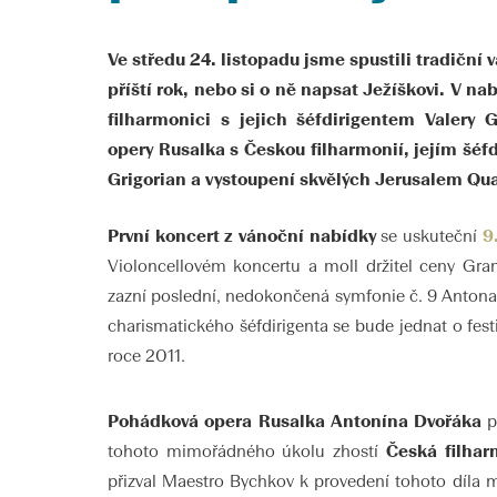
Ve středu 24. listopadu jsme spustili tradiční
příští rok, nebo si o ně napsat Ježíškovi. V n
filharmonici s jejich šéfdirigentem Valery
opery Rusalka s Českou filharmonií, jejím š
Grigorian a vystoupení skvělých Jerusalem Qua
První koncert z vánoční nabídky
se uskuteční
9
Violoncellovém koncertu a moll držitel ceny Gram
zazní poslední, nedokončená symfonie č. 9 Antona
charismatického šéfdirigenta se bude jednat o fest
roce 2011.
Pohádková opera Rusalka Antonína Dvořáka
pa
tohoto mimořádného úkolu zhostí
Česká filhar
přizval Maestro Bychkov k provedení tohoto díla m