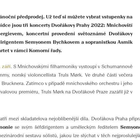
 vánoční předprodej. Už teď si můžete vybrat vstupenky na
abídce jsou tři koncerty Dvořákovy Prahy 2022: Mnichovští
 Gergievem, koncertní provedení světoznámé Dvořákovy
éfdirigentem Semyonem Bychkovem a sopranistkou Asmik
rtet v rámci Komorní řady.
. září
. S Mnichovskými filharmoniky vystoupí v Schumannově
my, norský violoncellista Truls Mørk. Ve druhé části večera
 Brucknera. Zatímco v případě mnichovského orchestru i jeho
ivalovou premiéru, Truls Mørk na Dvořákově Praze zazářil již v
tří mezi skladatelova nejoblíbenější díla. Dvořákova Praha připra
monie
se svým šéfdirigentem a uměleckým ředitelem
Semyon
ezinárodní sestavu sólistů, jakou lze slýchat v těch nejproslule