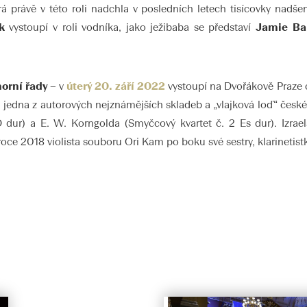
erá právě v této roli nadchla v posledních letech tisícovky nadš
k
vystoupí v roli vodníka, jako ježibaba se představí
Jamie Ba
orní řady
– v
úterý 20. září 2022
vystoupí na Dvořákově Praze 
 jedna z autorových nejznámějších skladeb a „vlajková loď“ české
dur) a E. W. Korngolda (Smyčcový kvartet č. 2 Es dur). Izraels
roce 2018 violista souboru Ori Kam po boku své sestry, klarinetis