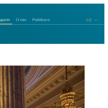
gazín
O nás
Publikace
CZ