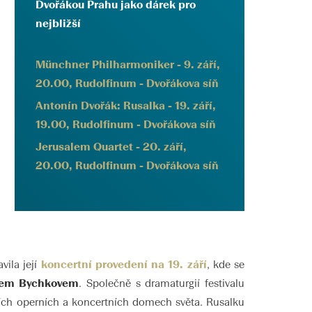
Dvořákou Prahu jako dárek pro
nejbližší
Münchner Philharmoniker - 9. září,
20.00, Rudolfinum - Dvořákova síň
Antonín Dvořák: Rusalka - 19. září,
19.00, Rudolfinum - Dvořákova síň
Jerusalem Quartet - 20. září,
20.00, Rudolfinum - Dvořákova síň
vila její
koncertní provedení na 19. září
, kde se
em Bychkovem
. Společně s dramaturgií festivalu
jších operních a koncertních domech světa. Rusalku