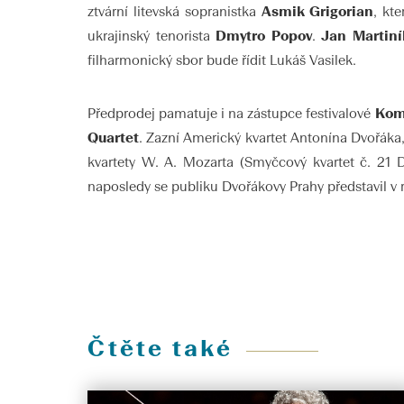
ztvární litevská sopranistka
Asmik Grigorian
, kt
ukrajinský tenorista
Dmytro Popov
.
Jan Martiní
filharmonický sbor bude řídit Lukáš Vasilek.
Předprodej pamatuje i na zástupce festivalové
Kom
Quartet
. Zazní Americký kvartet Antonína Dvořáka,
kvartety W. A. Mozarta (Smyčcový kvartet č. 21 D 
naposledy se publiku Dvořákovy Prahy představil v 
Čtěte také