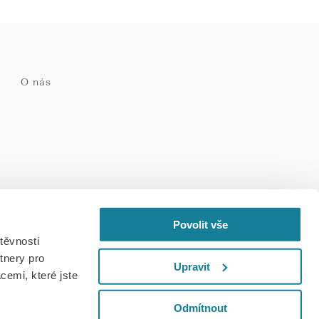
O nás
ský soud v Praze
Povolit vše
těvnosti
tnery pro
Upravit
cemi, které jste
Odmítnout