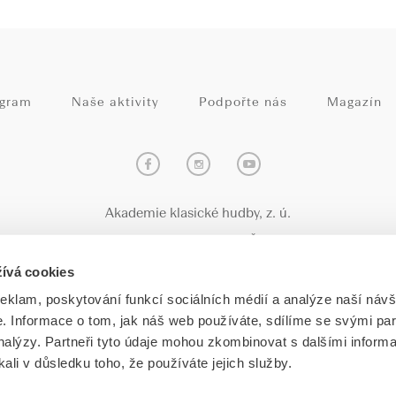
ogram
Naše aktivity
Podpořte nás
Magazín
Akademie klasické hudby, z. ú.
Maiselova 25/4, 110 00 Praha 1, Česká republika
ívá cookies
IČ: CZ26725347, zapsána v OR pod spisovou značkou U 527, Měst
reklam, poskytování funkcí sociálních médií a analýze naší návš
Web od
ngs.cz
 Informace o tom, jak náš web používáte, sdílíme se svými par
analýzy. Partneři tyto údaje mohou zkombinovat s dalšími informa
kali v důsledku toho, že používáte jejich služby.