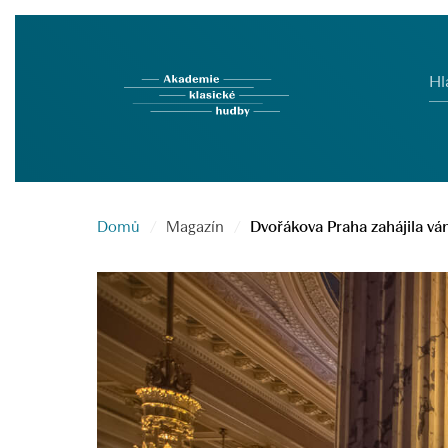
Hl
Domů
Magazín
Dvořákova Praha zahájila vá