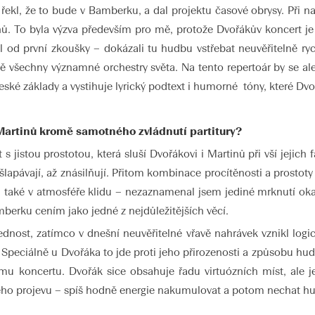
kl, že to bude v Bamberku, a dal projektu časové obrysy. Při na
. To byla výzva především pro mě, protože Dvořákův koncert je 
od první zkoušky – dokázali tu hudbu vstřebat neuvěřitelně ryc
tě všechny významné orchestry světa. Na tento repertoár by se a
ské základy a vystihuje lyrický podtext i humorné tóny, které Dv
a Martinů kromě samotného zvládnutí partitury?
jistou prostotou, která sluší Dvořákovi i Martinů při vší jejich f
šlapávají, až znásilňují. Přitom kombinace procítěnosti a prostoty 
 také v atmosféře klidu – nezaznamenal jsem jediné mrknutí oka
mberku cením jako jedné z nejdůležitějších věcí.
dnost, zatímco v dnešní neuvěřitelné vřavě nahrávek vznikl logic
. Speciálně u Dvořáka to jde proti jeho přirozenosti a způsobu hu
 koncertu. Dvořák sice obsahuje řadu virtuózních míst, ale je
kého projevu – spíš hodně energie nakumulovat a potom nechat h