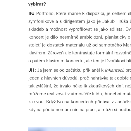
vybírat?
IK:
Portfolio, které máme k dispozici, je celkem s
symfonikové a s dirigentem jako je Jakub Hrůša č
skladeb a možnost vyprofilovat se jako sólista. D
koncert je dílo nesmírně ambiciózní, pianisticky 
století je dostatek materiálu už od samotného Mar
klavírem. Zároveň ale kontrastuje formální rozvolně
o pátém klavírním koncertu, ale ten je Dvořákovi bl
JH:
Já jsem se od začátku přikláněl k
Inkantaci
, p
jeden z hlavních důvodů, proč nahrávka tak dobře
tak zvláštní, že trvalo několik zkouškových dní, ne
můžeme realizovat v atmosféře klidu, hudební materi
za svou. Když Ivo na koncertech přidával z Janáč
kdy na pódiu nemám nic na práci, a můžu si hudbu 