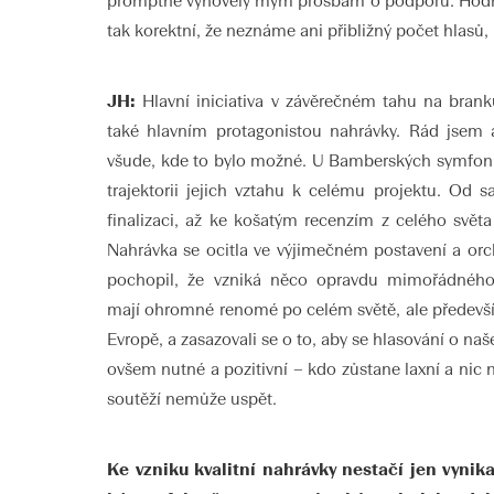
promptně vyhověly mým prosbám o podporu. Hodně 
tak korektní, že neznáme ani přibližný počet hlasů,
JH:
Hlavní iniciativa v závěrečném tahu na branku
také hlavním protagonistou nahrávky. Rád jsem a
všude, kde to bylo možné. U Bamberských symfoni
trajektorii jejich vztahu k celému projektu. Od 
finalizaci, až ke košatým recenzím z celého světa
Nahrávka se ocitla ve výjimečném postavení a or
pochopil, že vzniká něco opravdu mimořádného
mají ohromné renomé po celém světě, ale předevš
Evropě, a zasazovali se o to, aby se hlasování o naš
ovšem nutné a pozitivní – kdo zůstane laxní a nic 
soutěží nemůže uspět.
Ke vzniku kvalitní nahrávky nestačí jen vynikaj