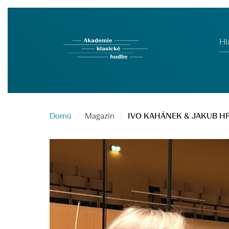
Hl
Domů
Magazín
IVO KAHÁNEK & JAKUB HRŮŠA