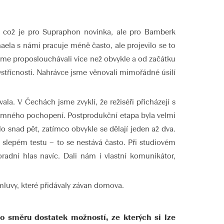
, což je pro Supraphon novinka, ale pro Bamberk
aela s námi pracuje méně často, ale projevilo se to
jsme proposlouchávali více než obvykle a od začátku
střícnosti. Nahrávce jsme věnovali mimořádné úsilí
a. V Čechách jsme zvyklí, že režiséři přicházejí s
zájemného pochopení. Postprodukční etapa byla velmi
lo snad pět, zatímco obvykle se dělají jeden až dva.
e slepém testu – to se nestává často. Při studiovém
oradní hlas navíc. Dali nám i vlastní komunikátor,
mluvy, které přidávaly závan domova.
to směru dostatek možností, ze kterých si lze