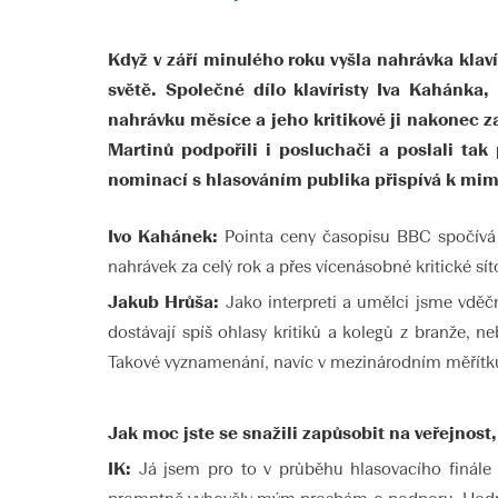
Když v září minulého roku vyšla nahrávka klav
světě. Společné dílo klavíristy Iva Kahánk
nahrávku měsíce a jeho kritikové ji nakonec z
Martinů podpořili i posluchači a poslali tak
nominací s hlasováním publika přispívá k mimo
Ivo Kahánek:
Pointa ceny časopisu BBC spočívá p
nahrávek za celý rok a přes vícenásobné kritické sí
Jakub Hrůša:
Jako interpreti a umělci jsme vděč
dostávají spíš ohlasy kritiků a kolegů z branže, 
Takové vyznamenání, navíc v mezinárodním měřítku
Jak moc jste se snažili zapůsobit na veřejnost
IK:
Já jsem pro to v průběhu hlasovacího finále dě