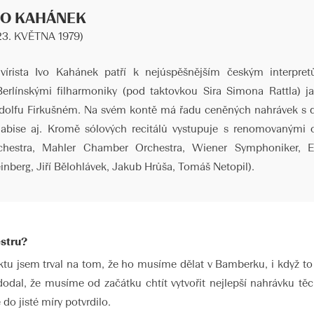
VO KAHÁNEK
 23. KVĚTNA 1979)
avírista Ivo Kahánek patří k nejúspěšnějším českým interpre
Berlínskými filharmoniky (pod taktovkou Sira Simona Rattla) jak
dolfu Firkušném. Na svém kontě má řadu ceněných nahrávek s dí
labise aj. Kromě sólových recitálů vystupuje s renomovanými
chestra, Mahler Chamber Orchestra, Wiener Symphoniker, Es
inberg, Jiří Bělohlávek, Jakub Hrůša, Tomáš Netopil).
estru?
tu jsem trval na tom, že ho musíme dělat v Bamberku, i když to b
 dodal, že musíme od začátku chtít vytvořit nejlepší nahrávku t
do jisté míry potvrdilo.