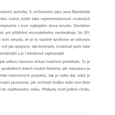
ntativní položky. S orchestrem jako jsou Bamberští
ktu nutné zvážit také reprezentativnost zvolených
ompromis v tom nejlepším slova smyslu. Dvořákův
nic ani přibližně srovnatelného neobsahuje. Ve 20.
v tom smyslu, že je to vlastně symfonie se sólovým
roli jak spojnice, tak kontrasty. Uvažoval jsem také
ntálnější a je i témbrově zajímavější.
jak velkou časovou dotací natáčení probíhalo. To je
v posledních letech hodně Martinů, ale
Inkantace
je
řebě netuctových projektů, tak je velký dar, když je
nující pozorovat, jak orchestr hudbu stále více bere
al do nádherného celku. Přídavky tvoří jediné chvíle,