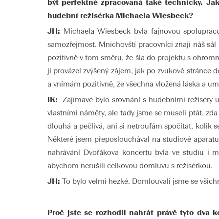
být perfektně zpracovaná také technicky. Ja
hudební režisérka Michaela Wiesbeck?
JH:
Michaela Wiesbeck byla fajnovou spolupraco
samozřejmost. Mnichovští pracovníci znají náš sál 
pozitivně v tom směru, že šla do projektu s ohromn
ji provázel zvýšený zájem, jak po zvukové stránce
a vnímám pozitivně, že všechna vložená láska a um 
IK:
Zajímavé bylo srovnání s hudebními režiséry u
vlastními náměty, ale tady jsme se museli ptát, zd
dlouhá a pečlivá, ani si netroufám spočítat, kolik 
Některé jsem přeposlouchával na studiové aparatuře
nahrávání Dvořákova koncertu byla ve studiu i moj
abychom nerušili celkovou domluvu s režisérkou.
JH:
To bylo velmi hezké. Domlouvali jsme se všichn
Proč jste se rozhodli nahrát právě tyto dva 