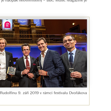
je naopak neovlivnitelný – BBC Music Magazine je
Rudolfinu 9. září 2019 v rámci festivalu Dvořákova