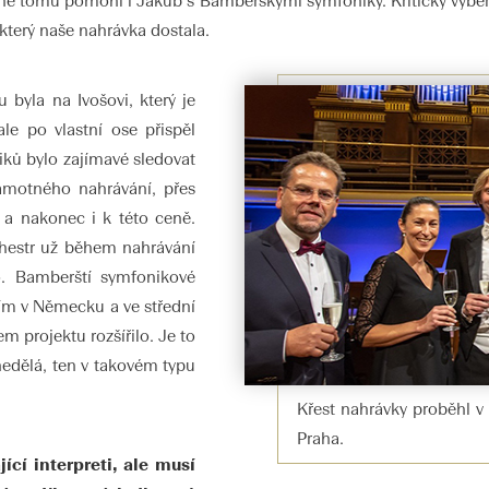
tomu pomohl i Jakub s Bamberskými symfoniky. Kritický výběr 
 který naše nahrávka dostala.
 byla na Ivošovi, který je
le po vlastní ose přispěl
ků bylo zajímavé sledovat
samotného nahrávání, přes
 a nakonec i k této ceně.
chestr už během nahrávání
. Bamberští symfonikové
ím v Německu a ve střední
em projektu rozšířilo. Je to
nedělá, ten v takovém typu
Křest nahrávky proběhl v 
Praha.
ící interpreti, ale musí