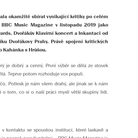
la okamžitě sbírat vynikající kritiky po celém
al BBC Music Magazine v listopadu 2019 jako
ards. Dvořákův Klavírní koncert a Inkantaci od
íku Dvořákovy Prahy. Právě spojení kritických
ro Kahánka s Hrůšou.
ý je dobrý a cenný. První výběr se dělá ze stovek
kvělá. Teprve potom rozhoduje vox populi.
čů. Potlesk je nám všem drahý, ale jinak se k nám
 tom, co si o naší práci myslí větší skupiny lidí.
 v kontaktu se spoustou institucí, které laskavě a