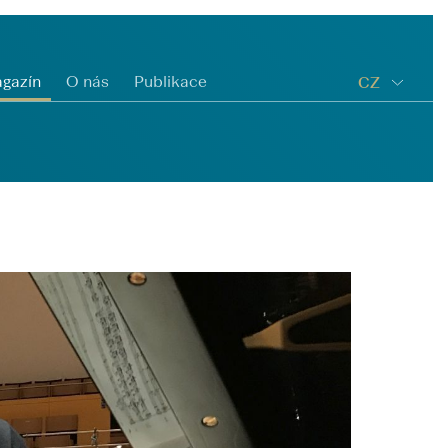
gazín
O nás
Publikace
CZ