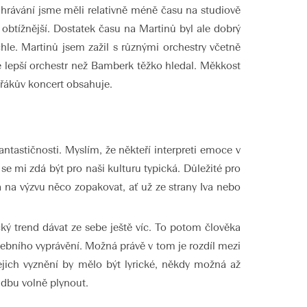
hrávání jsme měli relativně méně času na studiově
obtížnější. Dostatek času na Martinů byl ale dobrý
hle. Martinů jsem zažil s různými orchestry včetně
le lepší orchestr než Bamberk těžko hledal. Měkkost
ořákův koncert obsahuje.
antastičnosti. Myslím, že někteří interpreti emoce v
se mi zdá být pro naši kulturu typická. Důležité pro
 na výzvu něco zopakovat, ať už ze strany Iva nebo
ký trend dávat ze sebe ještě víc. To potom člověka
debního vyprávění. Možná právě v tom je rozdíl mezi
jich vyznění by mělo být lyrické, někdy možná až
udbu volně plynout.