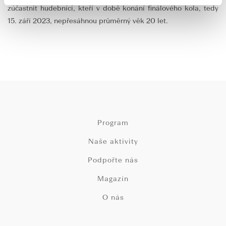
zúčastnit hudebníci, kteří v době konání finálového kola, tedy
15. září 2023, nepřesáhnou průměrný věk 20 let.
Program
Naše aktivity
Podpořte nás
Magazín
O nás