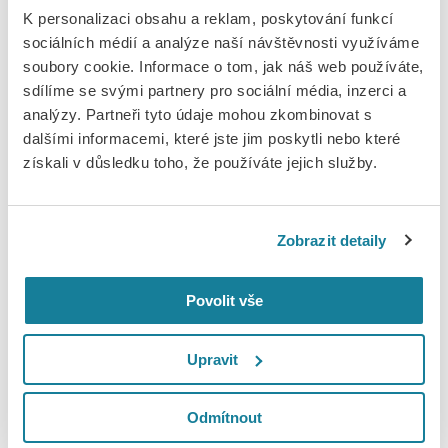
Přihlášky na 57. Concertino
K personalizaci obsahu a reklam, poskytování funkcí
Praga otevřeny
sociálních médií a analýze naší návštěvnosti využíváme
soubory cookie. Informace o tom, jak náš web používáte,
sdílíme se svými partnery pro sociální média, inzerci a
Pořadatelé Dvořákovy mezinárodní rozhlasové soutěže pro
analýzy. Partneři tyto údaje mohou zkombinovat s
mladé hudebníky Concertino Praga přijímají přihlášky do
dalšími informacemi, které jste jim poskytli nebo které
57. ročníku soutěže. Své nahrávky v kategoriích sólová a
získali v důsledku toho, že používáte jejich služby.
komorní hra mohou zájemci zasílat do 31. března 2023.
Obě finálová soutěžní kola se opět uskuteční před
publikem, a to v rámci mezinárodního hudebního festivalu
Zobrazit detaily
Dvořákova Praha 2023.
Novinkou 57. ročníku Concertina Praga je posunutí věkové
Povolit vše
hranice pro soutěžící v oborech flétna, hoboj, klarinet, fagot,
trubka, lesní roh, saxofon a trombón ze 17 na 18 let. V oborech
Upravit
housle, klavír, violoncello, cembalo, akordeon, harfa a kytara se
mohou soutěže zúčastnit hudebníci, kteří v době konání
finálového kola nepřesáhnou věkový limit 16 let. V kategorii
Odmítnout
komorní hra v obsazení duo až sexteto se mohou soutěže