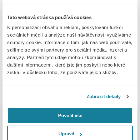
Mardirossianem
. Následně vystoupí na tradičním Jihočeském
festivalu Concertino Praga, který pořádá Český rozhlas.
Tato webová stránka používá cookies
K personalizaci obsahu a reklam, poskytování funkcí
Termín podání
přihlášek pro komorní uskupení
je 31. března
sociálních médií a analýze naší návštěvnosti využíváme
2021.
soubory cookie. Informace o tom, jak náš web používáte,
sdílíme se svými partnery pro sociální média, inzerci a
analýzy. Partneři tyto údaje mohou zkombinovat s
dalšími informacemi, které jste jim poskytli nebo které
získali v důsledku toho, že používáte jejich služby.
Čtěte také
Zobrazit detaily
Povolit vše
Upravit