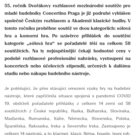
55. ročník Dvořákovy rozhlasové mezinárodní soutěže pro
mladé hudebníky Concertino Praga je již podruhé vyhlášen
společně Českým rozhlasem a Akademií klasické hudby. V
tomto ročníku proběhne soutěž ve dvou kategoriích: sólová
hra a komorní hra. Po uzávěrce přihlášek do soutěžní
kategorie „sólová hra“ se pořadatelé těší na celkem 58
soutěžících. Na ty nejúspěšnější čekají hodnotné ceny v
podobě rozhlasové profesionální nahrávky, vystoupení na
koncertech nebo účelových stipendií, určených k dalšímu
studiu nebo nákupu hudebního nástroje.
Je potěšující, že přes stávající omezení výuky hry na hudební
nástroje, které zapříčinila situace spojená s pandemií COVID
19, obdrželi pořadatelé přihlášky z celkem 14 zemí od 58
soutěžících z České republiky, Ruska, Bulharska, Slovinska,
Maďarska, Rumunska, Itálie, Německa, Slovenska, Polska,
Španělska, Rakouska, Irska a Severního Irska. Zastoupeno je
celkem 14 nástrojů, a to klarinet, klavír, flétna, housle, lesní roh,