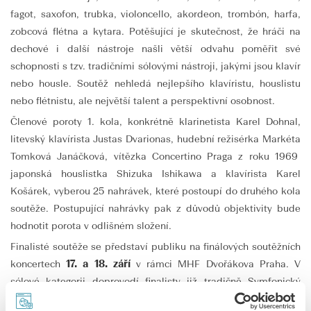
fagot, saxofon, trubka, violoncello, akordeon, trombón, harfa,
zobcová flétna a kytara. Potěšující je skutečnost, že hráči na
dechové i další nástroje našli větší odvahu poměřit své
schopnosti s tzv. tradičními sólovými nástroji, jakými jsou klavír
nebo housle. Soutěž nehledá nejlepšího klavíristu, houslistu
nebo flétnistu, ale největší talent a perspektivní osobnost.
Členové poroty 1. kola, konkrétně klarinetista Karel Dohnal,
litevský klavírista Justas Dvarionas, hudební režisérka Markéta
Tomková Janáčková, vítězka Concertino Praga z roku 1969
japonská houslistka Shizuka Ishikawa a klavírista Karel
Košárek, vyberou 25 nahrávek, které postoupí do druhého kola
soutěže. Postupující nahrávky pak z důvodů objektivity bude
hodnotit porota v odlišném složení.
Finalisté soutěže se představí publiku na finálových soutěžních
koncertech
17. a 18. září
v rámci MHF Dvořákova Praha. V
sólové kategorii doprovodí finalisty již tradičně Symfonický
orchestr Českého Rozhlasu v čele s dirigentem
Vahanem